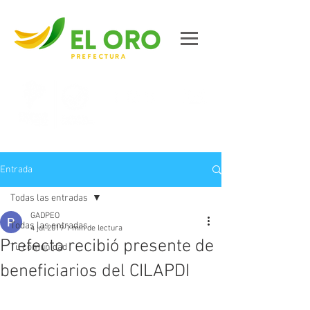
Contáctanos
Entrada
Todas las entradas
GADPEO
Todas las entradas
4 jul 2019
1 min de lectura
Prefecto recibió presente de
Tu comunidad
beneficiarios del CILAPDI