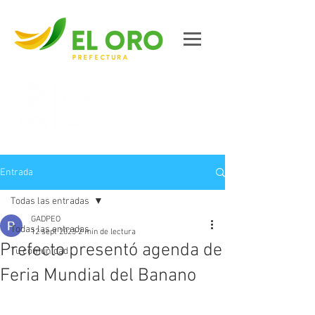
Contáctanos
Entrada
Todas las entradas
GADPEO
Todas las entradas
12 sept 2023
2 min de lectura
Prefecto presentó agenda de
Tu comunidad
Feria Mundial del Banano