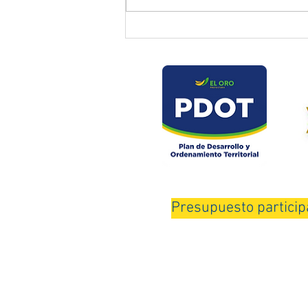
Prefectura atendió emergencia
en puente del sector Playas de
Daucay
Presupuesto particip
Horario de Atención: Lunes a Viernes de 