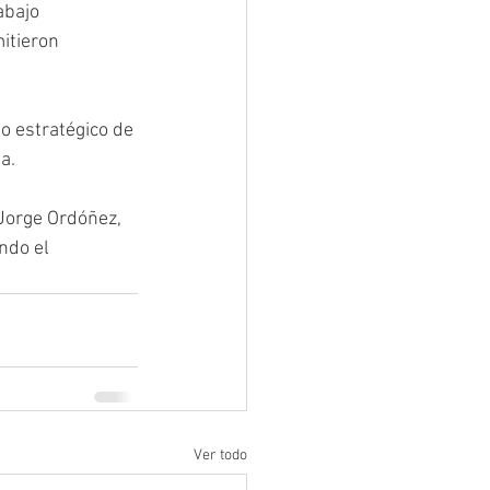
abajo 
itieron 
o estratégico de 
a.
Jorge Ordóñez, 
ndo el 
Ver todo