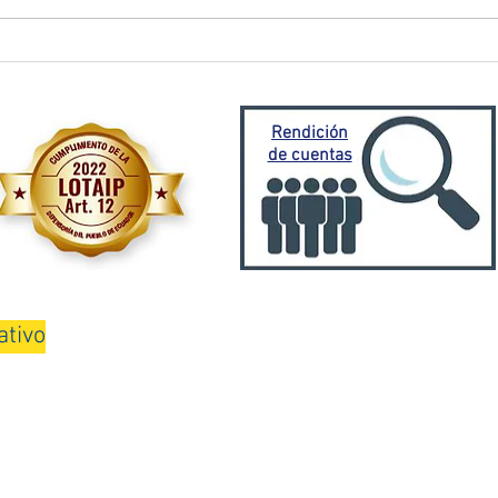
El Oro activa plan de
Prefe
contingencia frente a
traba
emergencia invernal
Porto
Mora
Rendición
de cuentas
ativo
08H00 a 13H00 y de 15H00 a 18H00
Teléfono: 075000100