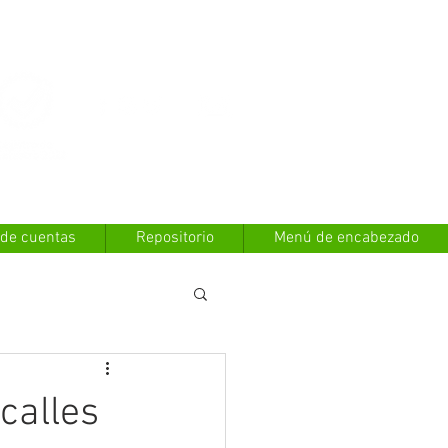
Contáctanos
 de cuentas
Repositorio
Menú de encabezado
calles