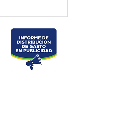
ctura de El Oro ejecuta
jos preventivos en la vía
velo – La Chorrera –
les
Dirección: Junin s/n y Av. 25 de Junio