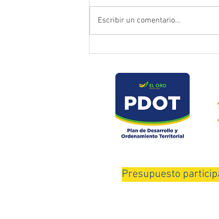
Escribir un comentario...
Prefectura atendió emergencia
en puente del sector Playas de
Daucay
Presupuesto particip
Horario de Atención: Lunes a Viernes de 