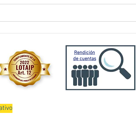
El Oro activa plan de
Prefe
contingencia frente a
traba
emergencia invernal
Porto
Mora
Rendición
de cuentas
ativo
08H00 a 13H00 y de 15H00 a 18H00
Teléfono: 075000100