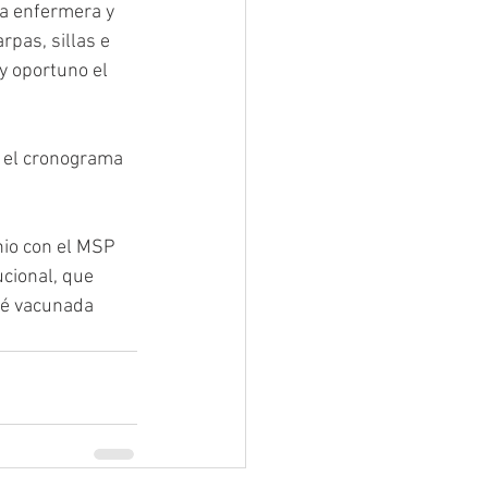
a enfermera y 
pas, sillas e 
y oportuno el 
r el cronograma 
nio con el MSP 
cional, que 
té vacunada 