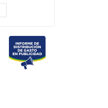
ctura de El Oro ejecuta
jos preventivos en la vía
velo – La Chorrera –
les
Dirección: Junin s/n y Av. 25 de Junio