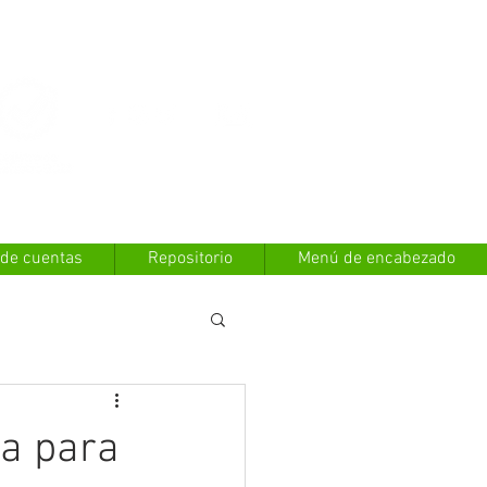
Contáctanos
 de cuentas
Repositorio
Menú de encabezado
va para