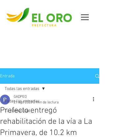
Contáctanos
Entrada
Todas las entradas
GADPEO
Todas las entradas
21 ago 2020
2 min de lectura
Prefecto entregó
Tu comunidad
rehabilitación de la vía a La
Primavera, de 10.2 km