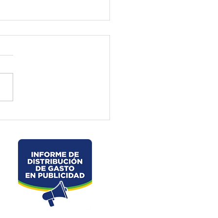
ctura de El Oro ejecuta
jos preventivos en la vía
velo – La Chorrera –
les