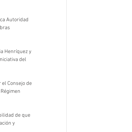
ca Autoridad 
obras 
a Henríquez y 
ciativa del 
 el Consejo de 
e Régimen 
bilidad de que 
ción y 