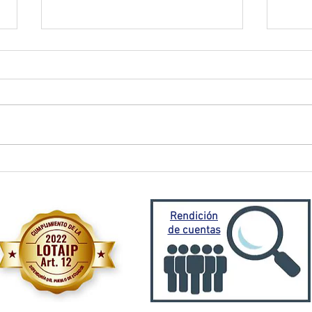
El Oro activa plan de
Prefe
contingencia frente a
traba
emergencia invernal
Porto
Mora
Rendición
de cuentas