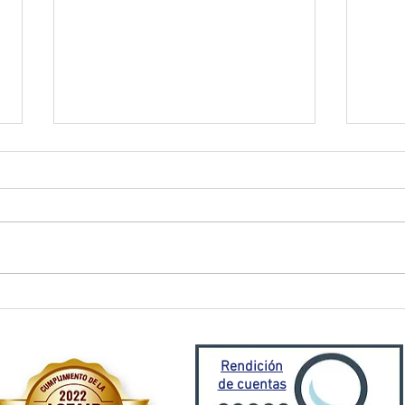
El Oro activa plan de
Prefe
contingencia frente a
traba
emergencia invernal
Porto
Mora
Rendición
de cuentas