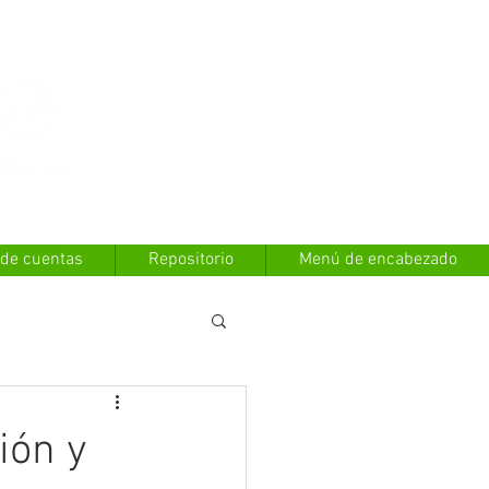
Contáctanos
 de cuentas
Repositorio
Menú de encabezado
ión y