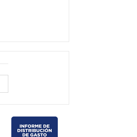
ctura de El Oro ejecuta
jos preventivos en la vía
velo – La Chorrera –
les