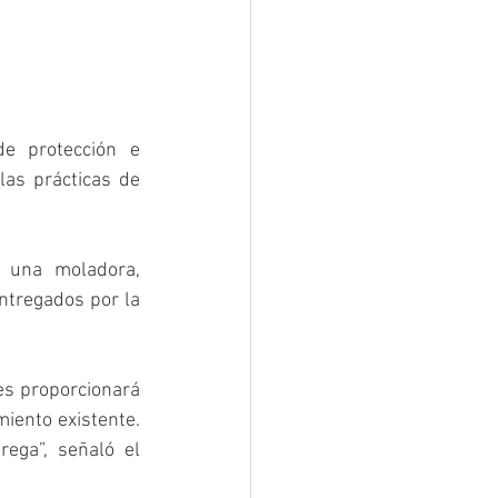
e protección e 
as prácticas de 
 una moladora, 
ntregados por la 
es proporcionará 
iento existente. 
ega”, señaló el 