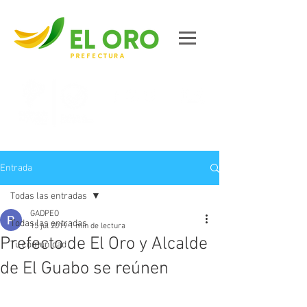
Contáctanos
Entrada
Todas las entradas
GADPEO
Todas las entradas
15 jul 2019
1 min de lectura
Prefecto de El Oro y Alcalde
Tu comunidad
de El Guabo se reúnen