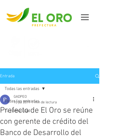
Contáctanos
Entrada
Todas las entradas
GADPEO
Todas las entradas
10 jul 2019
1 min de lectura
Prefecto de El Oro se reúne
Tu comunidad
con gerente de crédito del
Banco de Desarrollo del