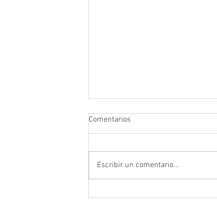
Comentarios
Escribir un comentario...
Prefectura atendió emergencia
en puente del sector Playas de
Daucay