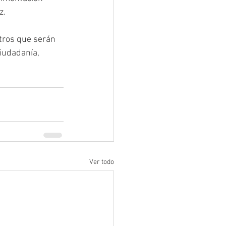
z.
etros que serán 
iudadanía, 
Ver todo