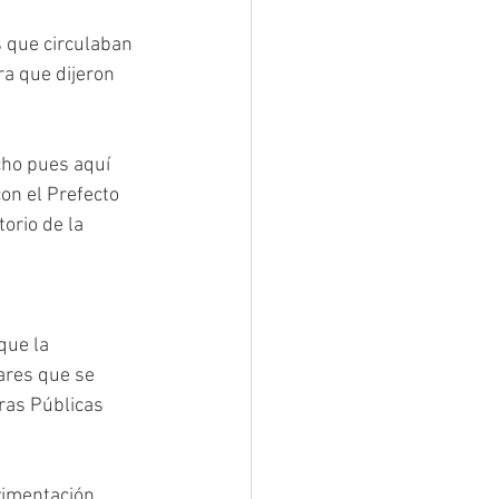
 que circulaban 
ra que dijeron 
cho pues aquí 
on el Prefecto 
orio de la 
que la 
ares que se 
ras Públicas 
vimentación 