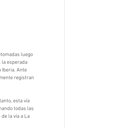
retomadas luego 
s la esperada 
 Iberia. Ante 
lmente registran 
nto, esta vía 
mando todas las 
e la vía a La 