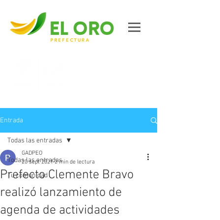
Contáctanos
Entrada
Todas las entradas
GADPEO
Todas las entradas
20 sept 2021
2 min de lectura
Prefecto Clemente Bravo
Tu comunidad
realizó lanzamiento de
agenda de actividades