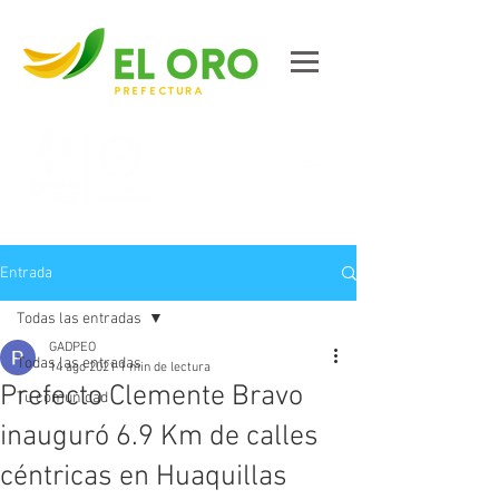
Contáctanos
Entrada
Todas las entradas
GADPEO
Todas las entradas
14 ago 2021
1 min de lectura
Prefecto Clemente Bravo
Tu comunidad
inauguró 6.9 Km de calles
céntricas en Huaquillas