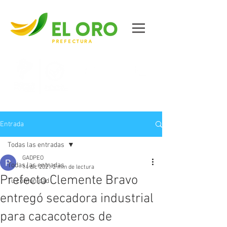
Contáctanos
Entrada
Todas las entradas
GADPEO
Todas las entradas
14 dic 2021
2 min de lectura
Prefecto Clemente Bravo
Tu comunidad
entregó secadora industrial
para cacacoteros de