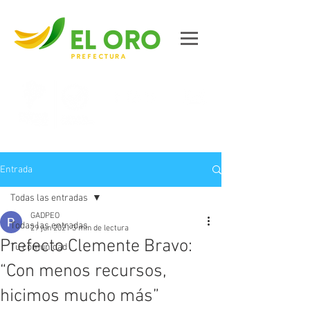
Contáctanos
Entrada
Todas las entradas
GADPEO
Todas las entradas
29 jun 2021
3 min de lectura
Prefecto Clemente Bravo:
Tu comunidad
“Con menos recursos,
hicimos mucho más”