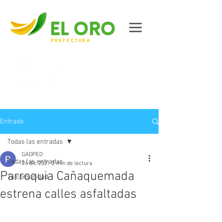
Contáctanos
Entrada
Todas las entradas
GADPEO
Todas las entradas
24 dic 2021
2 min de lectura
Parroquia Cañaquemada
Tu comunidad
estrena calles asfaltadas