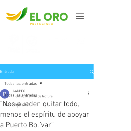
Contáctanos
Entrada
Todas las entradas
GADPEO
Todas las entradas
1 dic 2020
3 min de lectura
“Nos pueden quitar todo,
Tu comunidad
menos el espíritu de apoyar
a Puerto Bolívar”