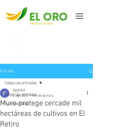
Contáctanos
Entrada
Todas las entradas
GADPEO
Todas las entradas
2 ago 2021
1 min de lectura
Muro protege cercade mil
Tu comunidad
hectáreas de cultivos en El
Retiro