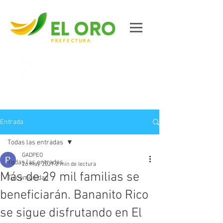
Contáctanos
Entrada
Todas las entradas
GADPEO
Todas las entradas
26 may 2021
2 min de lectura
Más de 29 mil familias se
Tu comunidad
beneficiarán. Bananito Rico
se sigue disfrutando en El