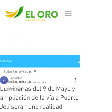
Contáctanos
Entrada
Todas las entradas
GADPEO
Todas las entradas
8 ene 2020
1 min de lectura
Luminarias del 9 de Mayo y
Tu comunidad
ampliación de la vía a Puerto
Jelí serán una realidad