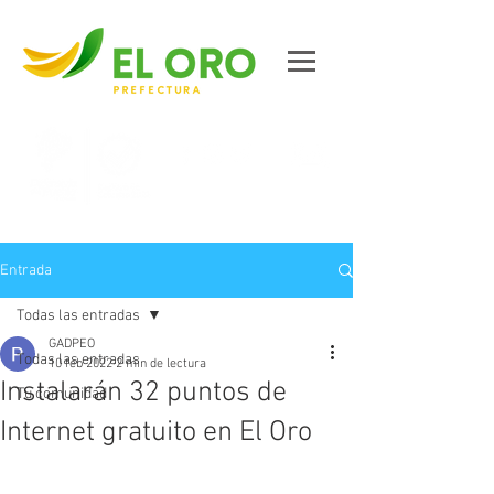
Contáctanos
Entrada
Todas las entradas
GADPEO
Todas las entradas
10 feb 2022
2 min de lectura
Instalarán 32 puntos de
Tu comunidad
Internet gratuito en El Oro