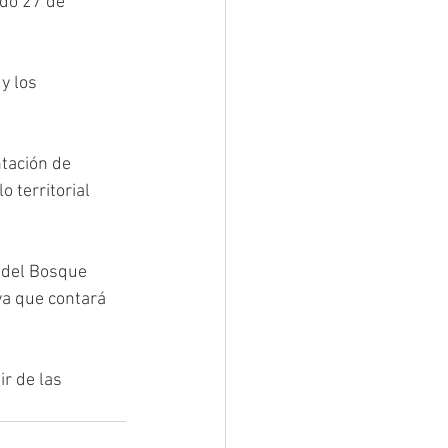
do 27 de 
y los 
tación de 
 territorial 
 del Bosque 
va que contará 
r de las 