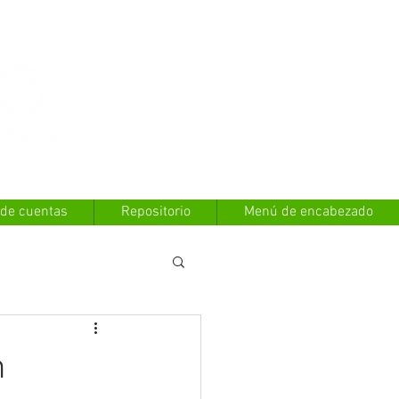
Contáctanos
 de cuentas
Repositorio
Menú de encabezado
n