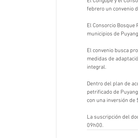
El Congope y el Conso
febrero un convenio de
El Consorcio Bosque P
municipios de Puyango
El convenio busca pr
medidas de adaptación 
integral. 
Dentro del plan de a
petrificado de Puyango
con una inversión de 
La suscripción del do
09h00.	