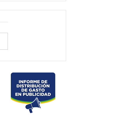
ctura de El Oro ejecuta
jos preventivos en la vía
velo – La Chorrera –
les