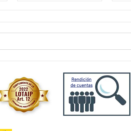
El Oro activa plan de
Prefe
contingencia frente a
traba
emergencia invernal
Porto
Mora
Rendición
de cuentas