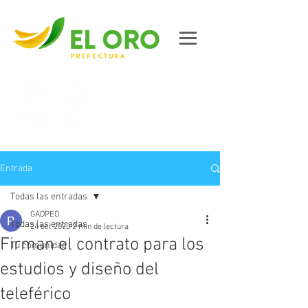
Contáctanos
Entrada
Todas las entradas
GADPEO
Todas las entradas
24 oct 2020
2 min de lectura
Firman el contrato para los
Tu comunidad
estudios y diseño del
teleférico