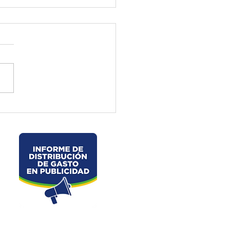
ctura de El Oro ejecuta
jos preventivos en la vía
velo – La Chorrera –
les