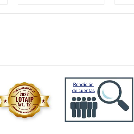
El Oro activa plan de
Prefe
contingencia frente a
traba
emergencia invernal
Porto
Mora
Rendición
de cuentas