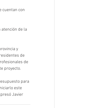
e cuentan con 
 atención de la 
rovincia y 
presidentes de 
profesionales de 
te proyecto.
presupuesto para 
iciarlo este 
xpresó Javier 