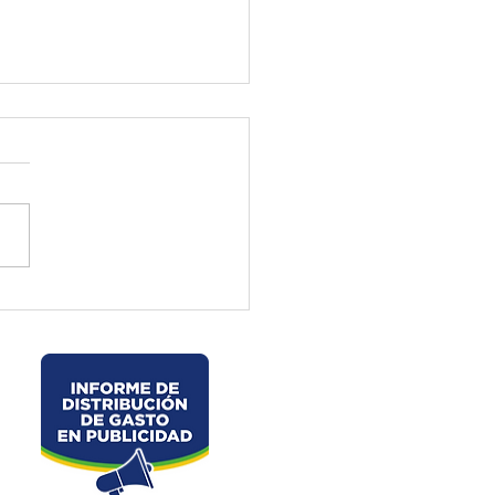
ctura de El Oro ejecuta
jos preventivos en la vía
velo – La Chorrera –
les