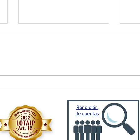
El Oro activa plan de
Prefe
contingencia frente a
traba
emergencia invernal
Porto
Mora
Rendición
de cuentas