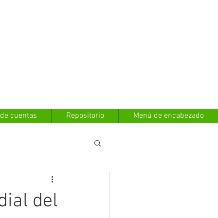
Contáctanos
 de cuentas
Repositorio
Menú de encabezado
ial del