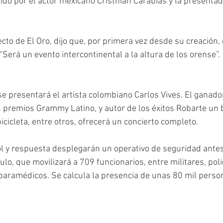
ido por el actor mexicano Cristhian Carabias y la presentad
cto de El Oro, dijo que, por primera vez desde su creación,
 “Será un evento intercontinental a la altura de los orense”. 
se presentará el artista colombiano Carlos Vives. El ganado
premios Grammy Latino, y autor de los éxitos Robarte un b
bicicleta, entre otros, ofrecerá un concierto completo. 
 y respuesta desplegarán un operativo de seguridad antes
o, que movilizará a 709 funcionarios, entre militares, poli
paramédicos. Se calcula la presencia de unas 80 mil person