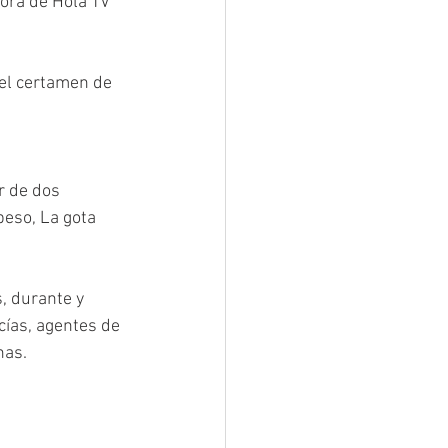
ora de Hola TV 
 el certamen de 
r de dos 
eso, La gota 
, durante y 
cías, agentes de 
as. 