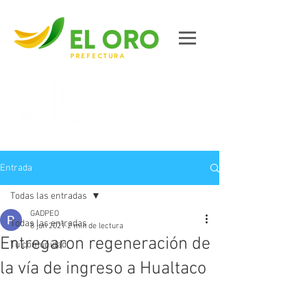
Contáctanos
Entrada
Todas las entradas
GADPEO
Todas las entradas
8 jun 2021
2 min de lectura
Entregaron regeneración de
Tu comunidad
la vía de ingreso a Hualtaco