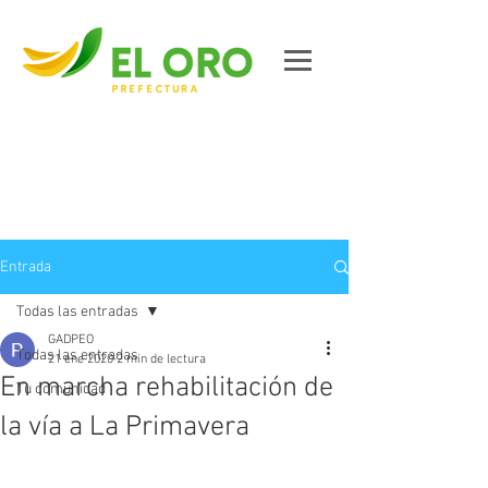
Contáctanos
Entrada
Todas las entradas
GADPEO
Todas las entradas
21 ene 2020
2 min de lectura
En marcha rehabilitación de
Tu comunidad
la vía a La Primavera