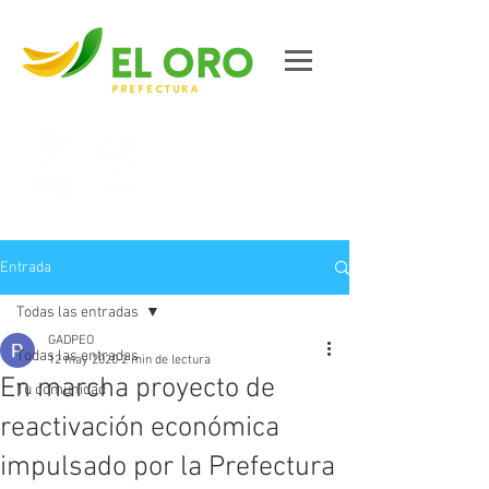
Contáctanos
Entrada
Todas las entradas
GADPEO
Todas las entradas
12 may 2020
2 min de lectura
En marcha proyecto de
Tu comunidad
reactivación económica
impulsado por la Prefectura