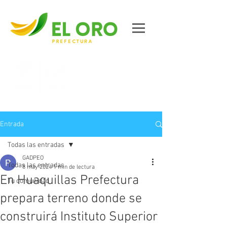
Contáctanos
Entrada
Todas las entradas
GADPEO
Todas las entradas
8 may 2024
1 min de lectura
En Huaquillas Prefectura
Tu comunidad
prepara terreno donde se
construirá Instituto Superior