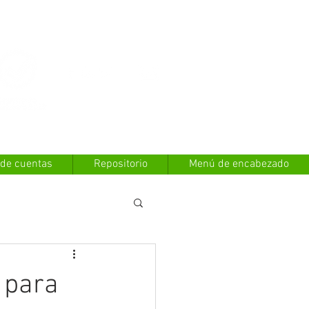
Contáctanos
 de cuentas
Repositorio
Menú de encabezado
 para