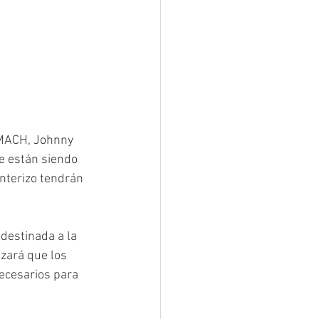
UTMACH, Johnny 
e están siendo 
nterizo tendrán 
destinada a la 
izará que los 
ecesarios para 