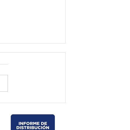
ctura de El Oro ejecuta
jos preventivos en la vía
velo – La Chorrera –
les