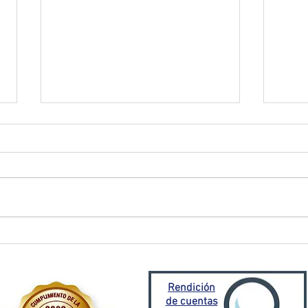
El Oro activa plan de
Prefe
contingencia frente a
traba
emergencia invernal
Porto
Mora
Rendición
de cuentas