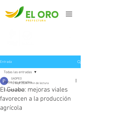
Contáctanos
Entrada
Todas las entradas
GADPEO
Todas las entradas
12 sept 2024
1 min de lectura
El Guabo: mejoras viales
Tu comunidad
favorecen a la producción
agrícola