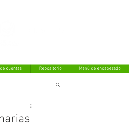
Contáctanos
 de cuentas
Repositorio
Menú de encabezado
narias