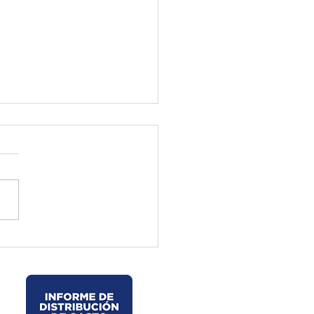
ctura de El Oro ejecuta
jos preventivos en la vía
velo – La Chorrera –
les