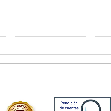
El Oro activa plan de
Prefe
contingencia frente a
traba
emergencia invernal
Porto
Mora
Rendición
de cuentas