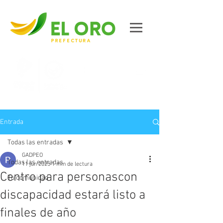
Contáctanos
Entrada
Todas las entradas
GADPEO
Todas las entradas
11 jun 2025
1 min de lectura
Centro para personascon
Tu comunidad
discapacidad estará listo a
finales de año