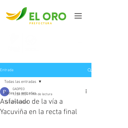
Contáctanos
Entrada
Todas las entradas
GADPEO
Todas las entradas
12 jul 2024
1 min de lectura
Asfaltado de la vía a
Tu comunidad
Yacuviña en la recta final