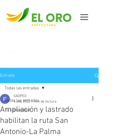
Contáctanos
Entrada
Todas las entradas
GADPEO
Todas las entradas
4 ene 2022
1 min de lectura
Ampliación y lastrado
Tu comunidad
habilitan la ruta San
Antonio-La Palma