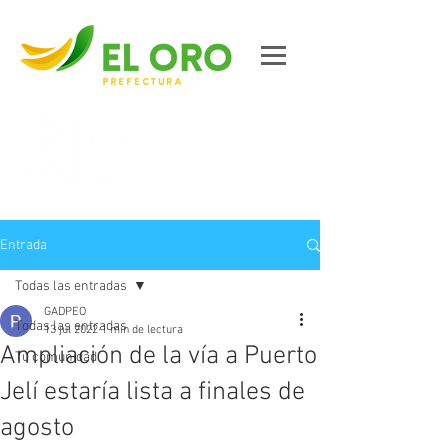
Contáctanos
Entrada
Todas las entradas
GADPEO
Todas las entradas
13 jul 2022
1 min de lectura
Ampliación de la vía a Puerto
Tu comunidad
Jelí estaría lista a finales de
agosto