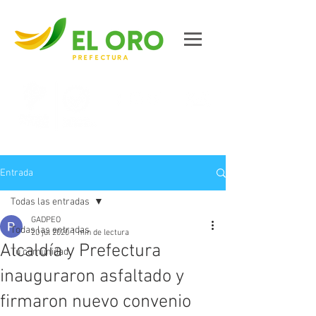
Contáctanos
Entrada
Todas las entradas
GADPEO
Todas las entradas
20 jul 2020
1 min de lectura
Alcaldía y Prefectura
Tu comunidad
inauguraron asfaltado y
firmaron nuevo convenio